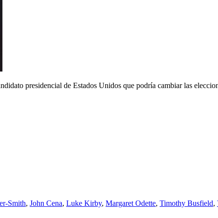
didato presidencial de Estados Unidos que podría cambiar las eleccione
er-Smith
,
John Cena
,
Luke Kirby
,
Margaret Odette
,
Timothy Busfield
,