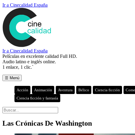
Ir a Cinecalidad España
Ir a Cinecalidad España
Películas en excelente calidad Full HD.
Audio latino e inglés online.
1 enlace, 1 clic.`
☰ Menú
Acción
Animación
Aventura
Bélico
Ciencia ficción
Come
Ciencia ficción y fantasía
Las Crónicas De Washington