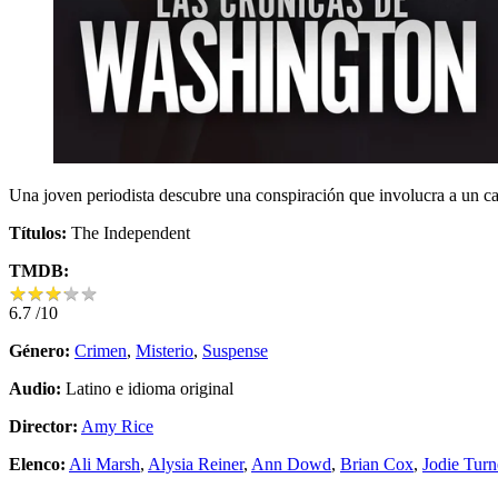
Una joven periodista descubre una conspiración que involucra a un can
Títulos:
The Independent
TMDB:
★
★
★
★
★
★
★
★
★
★
6.7
/10
Género:
Crimen
,
Misterio
,
Suspense
Audio:
Latino e idioma original
Director:
Amy Rice
Elenco:
Ali Marsh
,
Alysia Reiner
,
Ann Dowd
,
Brian Cox
,
Jodie Turn