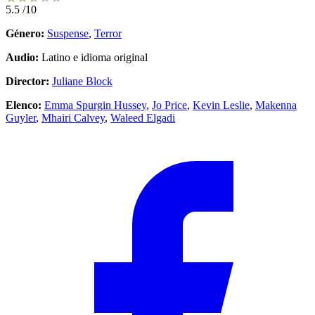
5.5
/10
Género:
Suspense
,
Terror
Audio:
Latino e idioma original
Director:
Juliane Block
Elenco:
Emma Spurgin Hussey
,
Jo Price
,
Kevin Leslie
,
Makenna
Guyler
,
Mhairi Calvey
,
Waleed Elgadi