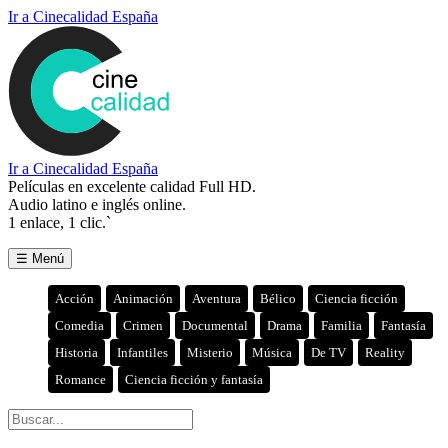
Ir a Cinecalidad España
Ir a Cinecalidad España
Películas en excelente calidad Full HD.
Audio latino e inglés online.
1 enlace, 1 clic.`
☰ Menú
Acción
Animación
Aventura
Bélico
Ciencia ficción
Comedia
Crimen
Documental
Drama
Familia
Fantasía
Historia
Infantiles
Misterio
Música
De TV
Reality
Romance
Ciencia ficción y fantasía