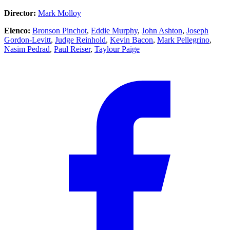
Director:
Mark Molloy
Elenco:
Bronson Pinchot
,
Eddie Murphy
,
John Ashton
,
Joseph
Gordon-Levitt
,
Judge Reinhold
,
Kevin Bacon
,
Mark Pellegrino
,
Nasim Pedrad
,
Paul Reiser
,
Taylour Paige