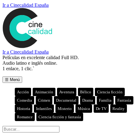
Ir a Cinecalidad España
Ir a Cinecalidad España
Películas en excelente calidad Full HD.
Audio latino e inglés online.
1 enlace, 1 clic.`
☰ Menú
Acción
Animación
Aventura
Bélico
Ciencia ficción
Comedia
Crimen
Documental
Drama
Familia
Fantasía
Historia
Infantiles
Misterio
Música
De TV
Reality
Romance
Ciencia ficción y fantasía