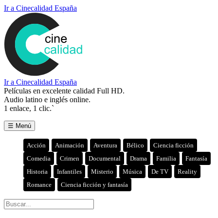
Ir a Cinecalidad España
Ir a Cinecalidad España
Películas en excelente calidad Full HD.
Audio latino e inglés online.
1 enlace, 1 clic.`
☰ Menú
Acción
Animación
Aventura
Bélico
Ciencia ficción
Comedia
Crimen
Documental
Drama
Familia
Fantasía
Historia
Infantiles
Misterio
Música
De TV
Reality
Romance
Ciencia ficción y fantasía