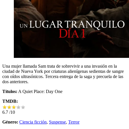
Una mujer llamada Sam trata de sobrevivir a una invasión en la
ciudad de Nueva York por criaturas alienígenas sedientas de sangre
con oídos ultrasónicos. Tercera entrega de la saga y precuela de las
dos anteriores.
Títulos:
A Quiet Place: Day One
TMDB:
★
★
★
★
★
★
★
★
★
★
6.7
/10
Género:
Ciencia ficción
,
Suspense
,
Terror